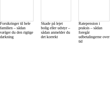
Forsikringer til hele
Skade på lejet
Ratepension i
familien – sådan
bolig eller udstyr –
praksis – sådan
vælger du den rigtige
sådan anmelder du
foregår
dækning
det korrekt
udbetalingerne over
tid