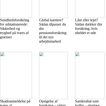
Sundhedsforsikring
Global karriere?
Lånt eller lejet?
for udstationerede:
Sådan tilpasser du
Sådan dækker din
Sikkerhed og
din
forsikring, hvis
tryghed på tværs af
pensionsforsikring
uheldet er ude
grænser
til det nye
arbejdsmarked
Skadeanmeldelse på
Opsigelse af
Samlerabat som
tværs af
forsikring – sådan
buffer – planlæg