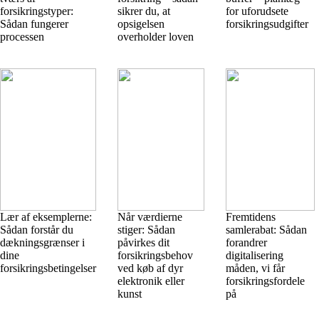
forsikringstyper:
sikrer du, at
for uforudsete
Sådan fungerer
opsigelsen
forsikringsudgifter
processen
overholder loven
Lær af eksemplerne:
Når værdierne
Fremtidens
Sådan forstår du
stiger: Sådan
samlerabat: Sådan
dækningsgrænser i
påvirkes dit
forandrer
dine
forsikringsbehov
digitalisering
forsikringsbetingelser
ved køb af dyr
måden, vi får
elektronik eller
forsikringsfordele
kunst
på