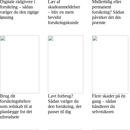
Digitale rådgivere i
Lær af
Midlertidig eller
forsikring – sådan
skadeanmeldelser
permanent
vælger du den rigtige
– bliv en mere
forsikring? Sådan
løsning
bevidst
påvirker det din
forsikringskunde
præmie
Brug dit
Lavt forbrug?
Flere skader på én
forsikringsbehov
Sådan vælger du
gang – sådan
som redskab til at
den forsikring, der
håndterer du
planlægge for det
passer til dig
selvrisikoen
uforudsete