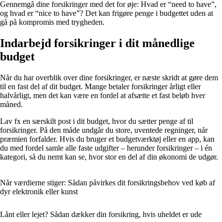
Gennemgå dine forsikringer med det for øje: Hvad er “need to have”,
og hvad er “nice to have”? Det kan frigøre penge i budgettet uden at
gå på kompromis med trygheden.
Indarbejd forsikringer i dit månedlige
budget
Når du har overblik over dine forsikringer, er næste skridt at gøre dem
til en fast del af dit budget. Mange betaler forsikringer årligt eller
halvårligt, men det kan være en fordel at afsætte et fast beløb hver
måned.
Lav fx en særskilt post i dit budget, hvor du sætter penge af til
forsikringer. På den måde undgår du store, uventede regninger, når
præmien forfalder. Hvis du bruger et budgetværktøj eller en app, kan
du med fordel samle alle faste udgifter – herunder forsikringer – i én
kategori, så du nemt kan se, hvor stor en del af din økonomi de udgør.
Når værdierne stiger: Sådan påvirkes dit forsikringsbehov ved køb af
dyr elektronik eller kunst
Lånt eller lejet? Sådan dækker din forsikring, hvis uheldet er ude