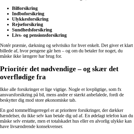
Bilforsikring
Indboforsikring
Ulykkesforsikring
Rejseforsikring
Sundhedsforsikring
Livs- og pensionsforsikring
Notér præmie, dækning og selvrisiko for hver enkelt. Det giver et klart
billede af, hvor pengene går hen – og om du betaler for noget, du
måske ikke længere har brug for.
Prioritér det nødvendige – og skær det
overflødige fra
Ikke alle forsikringer er lige vigtige. Nogle er lovpligtige, som fx
ansvarsforsikring på bil, mens andre er stærkt anbefalede, fordi de
beskytter dig mod store økonomiske tab.
En god tommelfingerregel er at prioritere forsikringer, der dækker
hændelser, du ikke selv kan betale dig ud af. En ødelagt telefon kan du
måske selv erstatte, men et totalskadet hus eller en alvorlig ulykke kan
have livsændrende konsekvenser.