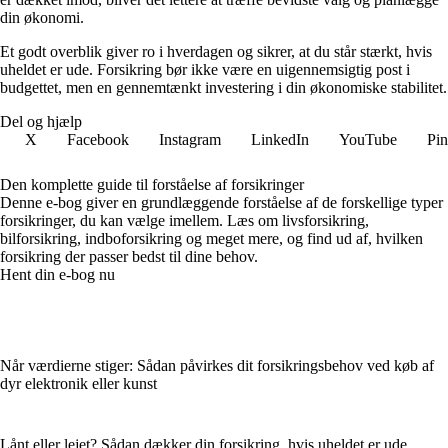
din økonomi.
Et godt overblik giver ro i hverdagen og sikrer, at du står stærkt, hvis
uheldet er ude. Forsikring bør ikke være en uigennemsigtig post i
budgettet, men en gennemtænkt investering i din økonomiske stabilitet.
Del og hjælp
X
Facebook
Instagram
LinkedIn
YouTube
Pin
Den komplette guide til forståelse af forsikringer
Denne e-bog giver en grundlæggende forståelse af de forskellige typer
forsikringer, du kan vælge imellem. Læs om livsforsikring,
bilforsikring, indboforsikring og meget mere, og find ud af, hvilken
forsikring der passer bedst til dine behov.
Hent din e-bog nu
Når værdierne stiger: Sådan påvirkes dit forsikringsbehov ved køb af
dyr elektronik eller kunst
Lånt eller lejet? Sådan dækker din forsikring, hvis uheldet er ude