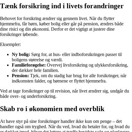
Tænk forsikring ind i livets forandringer
Behovet for forsikring ændrer sig gennem livet. Når du flytter
hjemmefra, får børn, køber bolig eller går på pension, ændres både
dine risici og din økonomi. Derfor er det vigtigt at justere dine
forsikringer løbende.
Eksempler:
Ny bolig:
Sørg for, at hus- eller indboforsikringen passer til
boligens størrelse og værdi.
Familieforøgelse:
Overvej livsforsikring og ulykkesforsikring,
der dækker hele familien.
Pension:
Tjek, om du stadig har brug for alle forsikringer, når
indkomsten falder, og børnene er flyttet hjemmefra.
Ved at tage forsikringer op til revision, når livet ændrer sig, undgår du
både over- og underforsikring.
Skab ro i økonomien med overblik
At have styr på sine forsikringer handler ikke kun om penge – det
handler også om tryghed. Når du ved, hvad du betaler for, og hvad du
er dækket imod, bliver det lettere at træffe bevidste valg og planlægge