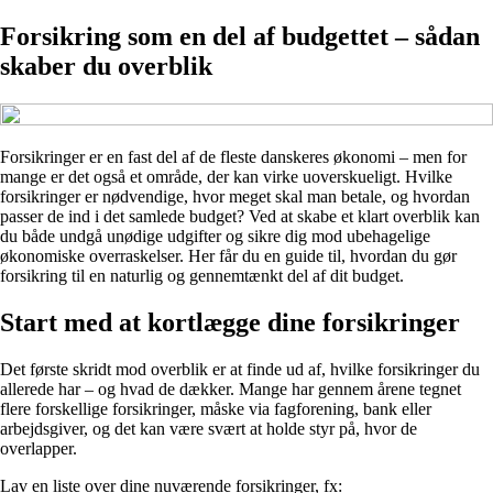
Forsikring som en del af budgettet – sådan
skaber du overblik
Forsikringer er en fast del af de fleste danskeres økonomi – men for
mange er det også et område, der kan virke uoverskueligt. Hvilke
forsikringer er nødvendige, hvor meget skal man betale, og hvordan
passer de ind i det samlede budget? Ved at skabe et klart overblik kan
du både undgå unødige udgifter og sikre dig mod ubehagelige
økonomiske overraskelser. Her får du en guide til, hvordan du gør
forsikring til en naturlig og gennemtænkt del af dit budget.
Start med at kortlægge dine forsikringer
Det første skridt mod overblik er at finde ud af, hvilke forsikringer du
allerede har – og hvad de dækker. Mange har gennem årene tegnet
flere forskellige forsikringer, måske via fagforening, bank eller
arbejdsgiver, og det kan være svært at holde styr på, hvor de
overlapper.
Lav en liste over dine nuværende forsikringer, fx: