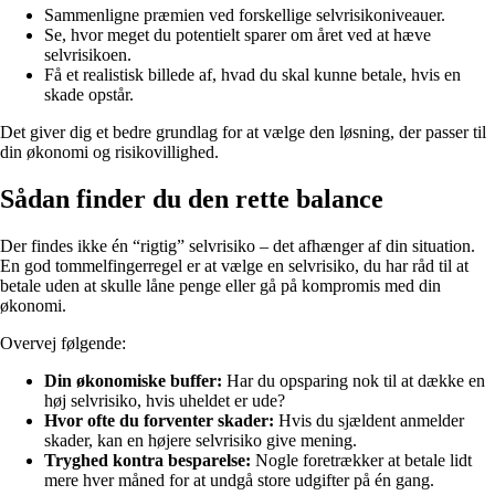
Sammenligne præmien ved forskellige selvrisikoniveauer.
Se, hvor meget du potentielt sparer om året ved at hæve
selvrisikoen.
Få et realistisk billede af, hvad du skal kunne betale, hvis en
skade opstår.
Det giver dig et bedre grundlag for at vælge den løsning, der passer til
din økonomi og risikovillighed.
Sådan finder du den rette balance
Der findes ikke én “rigtig” selvrisiko – det afhænger af din situation.
En god tommelfingerregel er at vælge en selvrisiko, du har råd til at
betale uden at skulle låne penge eller gå på kompromis med din
økonomi.
Overvej følgende:
Din økonomiske buffer:
Har du opsparing nok til at dække en
høj selvrisiko, hvis uheldet er ude?
Hvor ofte du forventer skader:
Hvis du sjældent anmelder
skader, kan en højere selvrisiko give mening.
Tryghed kontra besparelse:
Nogle foretrækker at betale lidt
mere hver måned for at undgå store udgifter på én gang.