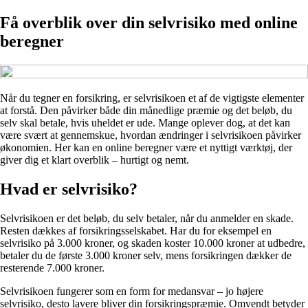
Få overblik over din selvrisiko med online
beregner
Når du tegner en forsikring, er selvrisikoen et af de vigtigste elementer
at forstå. Den påvirker både din månedlige præmie og det beløb, du
selv skal betale, hvis uheldet er ude. Mange oplever dog, at det kan
være svært at gennemskue, hvordan ændringer i selvrisikoen påvirker
økonomien. Her kan en online beregner være et nyttigt værktøj, der
giver dig et klart overblik – hurtigt og nemt.
Hvad er selvrisiko?
Selvrisikoen er det beløb, du selv betaler, når du anmelder en skade.
Resten dækkes af forsikringsselskabet. Har du for eksempel en
selvrisiko på 3.000 kroner, og skaden koster 10.000 kroner at udbedre,
betaler du de første 3.000 kroner selv, mens forsikringen dækker de
resterende 7.000 kroner.
Selvrisikoen fungerer som en form for medansvar – jo højere
selvrisiko, desto lavere bliver din forsikringspræmie. Omvendt betyder