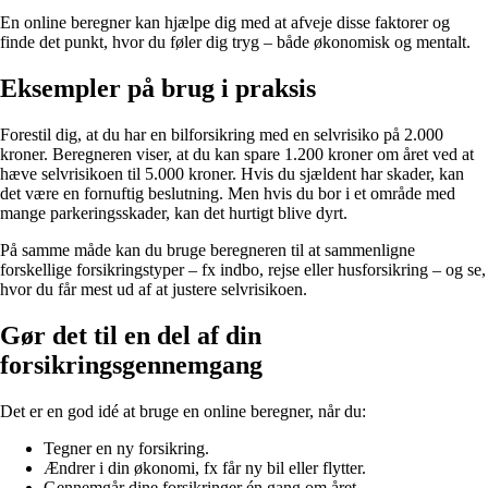
En online beregner kan hjælpe dig med at afveje disse faktorer og
finde det punkt, hvor du føler dig tryg – både økonomisk og mentalt.
Eksempler på brug i praksis
Forestil dig, at du har en bilforsikring med en selvrisiko på 2.000
kroner. Beregneren viser, at du kan spare 1.200 kroner om året ved at
hæve selvrisikoen til 5.000 kroner. Hvis du sjældent har skader, kan
det være en fornuftig beslutning. Men hvis du bor i et område med
mange parkeringsskader, kan det hurtigt blive dyrt.
På samme måde kan du bruge beregneren til at sammenligne
forskellige forsikringstyper – fx indbo, rejse eller husforsikring – og se,
hvor du får mest ud af at justere selvrisikoen.
Gør det til en del af din
forsikringsgennemgang
Det er en god idé at bruge en online beregner, når du:
Tegner en ny forsikring.
Ændrer i din økonomi, fx får ny bil eller flytter.
Gennemgår dine forsikringer én gang om året.