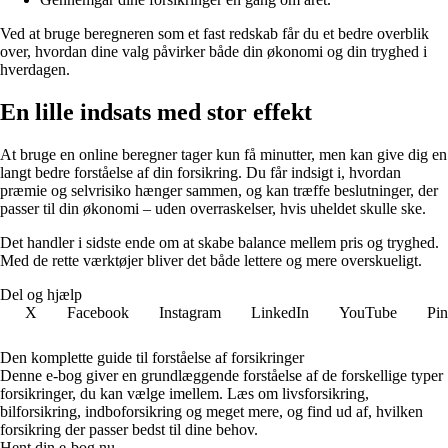
Ved at bruge beregneren som et fast redskab får du et bedre overblik
over, hvordan dine valg påvirker både din økonomi og din tryghed i
hverdagen.
En lille indsats med stor effekt
At bruge en online beregner tager kun få minutter, men kan give dig en
langt bedre forståelse af din forsikring. Du får indsigt i, hvordan
præmie og selvrisiko hænger sammen, og kan træffe beslutninger, der
passer til din økonomi – uden overraskelser, hvis uheldet skulle ske.
Det handler i sidste ende om at skabe balance mellem pris og tryghed.
Med de rette værktøjer bliver det både lettere og mere overskueligt.
Del og hjælp
X
Facebook
Instagram
LinkedIn
YouTube
Pin
Den komplette guide til forståelse af forsikringer
Denne e-bog giver en grundlæggende forståelse af de forskellige typer
forsikringer, du kan vælge imellem. Læs om livsforsikring,
bilforsikring, indboforsikring og meget mere, og find ud af, hvilken
forsikring der passer bedst til dine behov.
Hent din e-bog nu